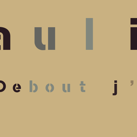
a
u
l
D
e
b
o
u
t
j
’