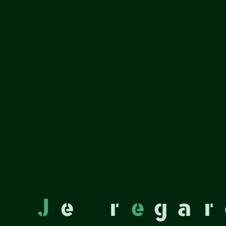
J
e
r
e
g
a
r